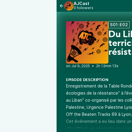
AJCast
0 followers
S01:E02
Du Li
terric
résis
•
2h 13min 13s
EPISODE DESCRIPTION
Enregistrement de la Table Ronde 
écologies de la résistance” à l’é
au Liban” co-organisé par les col
Palestine, Urgence Palestine Lyo
Off the Beaten Tracks 69 à Lyon.
Cet événement a eu lieu dans un 
d’Isra**hell, un génocide en cou