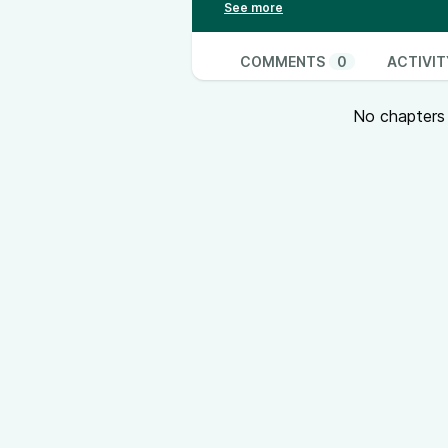
poursuivent malgré le cessez-le-
C’était un espace de réflexion co
Samah Karaki, Rima Kadissi, Hadi
COMMENTS
0
ACTIVIT
avons réfléchi au génocide, à l’éc
mots, souvent séparés dans une op
No chapters a
Nous avons aussi vu les différen
Palestine et au Liban.
Comme le disait Rima Kadissi, il e
personnes concernées.
On la remercie chaleureusement, a
Kfar Kila (Sud Liban), pour avoir 
destruction.
Plus globalement, merci au collec
événement et nous a offert cet e
Farah Naboulsi, avec qui nous av
cette rencontre.
Merci à toute l’équipe composée d
mouvements, uni·es par une visio
Résistance avec soin et engage