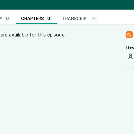
feu au Liban en novembre dernier.
llective pour nos luttes. À travers les paroles de
 Awada, Sandra Guimarães et Tatiana Guille nous
Y
0
CHAPTERS
0
TRANSCRIPT
–
ocide, au terricide, et à l’importance d’investir ces
tique coloniale qui dissocie l’humain du vivant.
re available for this episode.
tes formes de colonialisme vert menées par Israël en
List
st urgent aujourd’hui d’écouter les histoires des
insi que Hadi Awada, agriculteur et activiste de
partagé leurs récits de résistance face à la
tif Biodiversity ya Habibi, qui nous a amené·es à cet
space de réflexion — et tout particulièrement à
ons échangé régulièrement dans l’organisation de
e militant·es issu·es de différents horizons et
n d’écologie décoloniale, qui ont organisé Terres de
ment.