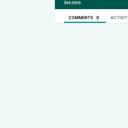
lance un cycle de conférence pou
écologie politique réellement ém
🎤 Pour cette première conférenc
COMMENTS
0
ACTIVIT
- Etienne Faugier, maître de conf
- Justine Marchal de ATD Quart 
AJCast est le podcast collaborat
Climat :
@actionjusticeclimat_lyo
@actionjusticeclimat_paris
Retrou