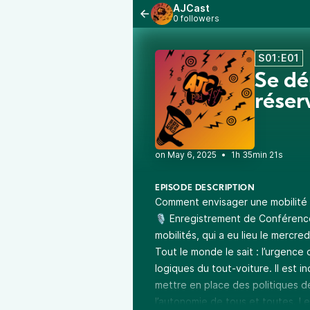
AJCast
0 followers
S01:E01
Se dé
réserv
•
1h 35min 21s
EPISODE DESCRIPTION
Comment envisager une mobilité d
🎙️ Enregistrement de Conférence à
mobilités, qui a eu lieu le mercred
Tout le monde le sait : l’urgence 
logiques du tout-voiture. Il est 
mettre en place des politiques de
l’autonomie de tous et toutes. Le