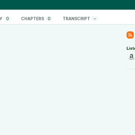
r comprendre les leviers à actionner pour un
ancipatrice.
e, nous vous invitons à retrouver :
Y
0
CHAPTERS
0
TRANSCRIPT
–
érence à l’université Lyon 2
monde !
if des différents groupes locaux d’Action Justice
n
@actionjusticeclimat_mtp
List
vez-nous sur les réseaux pour nos actus !