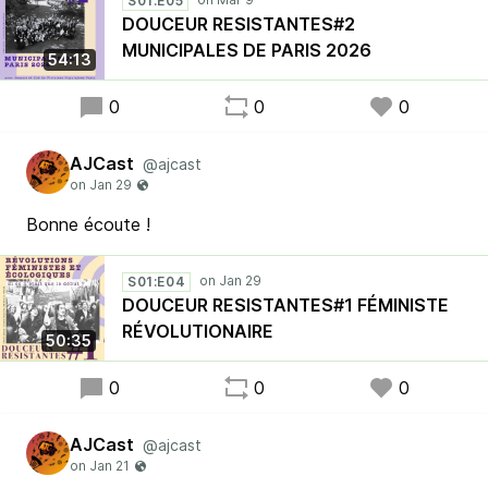
S01:E05
DOUCEUR RESISTANTES#2
MUNICIPALES DE PARIS 2026
54:13
0
0
0
AJCast
@ajcast
Bonne écoute !
S01:E04
DOUCEUR RESISTANTES#1 FÉMINISTE
RÉVOLUTIONAIRE
50:35
0
0
0
AJCast
@ajcast